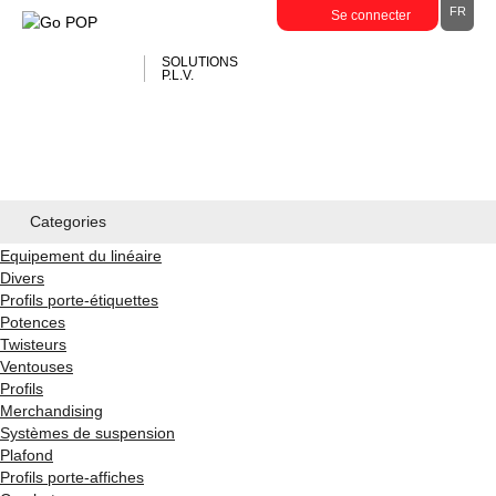
FR
Se connecter
SOLUTIONS
P.L.V.
ACCUEIL
A PROPOS
CONTACT
Categories
Equipement du linéaire
Divers
Profils porte-étiquettes
Potences
Twisteurs
Ventouses
Profils
Merchandising
Systèmes de suspension
Plafond
Profils porte-affiches