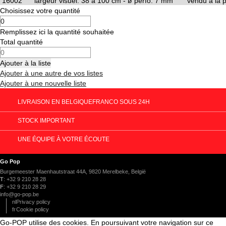
Choisissez votre quantité
Remplissez ici la quantité souhaitée
Total quantité
Ajouter à la liste
Ajouter à une autre de vos listes
Ajouter à une nouvelle liste
LIVRAISON EN BELGIQUE
FRANCO SOUS 24H
STOCK
IMPORTANT
UNE ÉQUIPE
À VOTRE ÉCOUTE
Go Pop
Burgemeester Maenhautstraat 44A
,
9820
Merelbeke
,
België
T
:
+32 9 210 28 28
F
:
+32 9 210 28 29
info@go-pop.be
nl
Privacy policy
fr
Cookie policy
Go-POP utilise des cookies. En poursuivant votre navigation sur ce